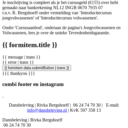
Je inschrijving is compleet als je het cursusgeld (€155) over hebt
gemaakt naar bankrekening NL12 INGB 0670 7935 07
t.n.v. R. Bergshoeff onder vermelding van ‘Introductiecursus
jongvolwassenen' of 'Introductiecursus volwassenen'.
Onder 'Cursusaanbod', onderaan de pagina's Jongvolwassenen en
Volwassenen, lees je over de unieke Tevredenheidsgarantie.
{{ formitem.title }}
{{ message | trans }}
{{ error | trans }}
{{ formitem.data.submitButton | trans }}
{{{ thankyou }}}
combi footer en instagram
Dansbeleving | Rivka Bergshoeff |
06 24 74 70 30 |
E-mail:
info@dansbeleving.nl
| KvK 597 358 13
Dansbeleving | Rivka Bergshoeff
06 24 74 70 30